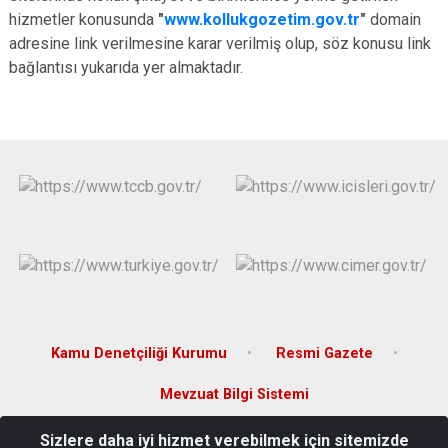
hizmetler konusunda
"
www.kollukgozetim.gov.tr
"
domain
adresine link verilmesine karar verilmiş olup, söz konusu link
bağlantısı yukarıda yer almaktadır.
Kamu Denetçiliği Kurumu
Resmi Gazete
Mevzuat Bilgi Sistemi
Sizlere daha iyi hizmet verebilmek için sitemizde
Fevzi Çakmak Mah. Sami Oytun Cad. No: 18 Kumlu/Hatay