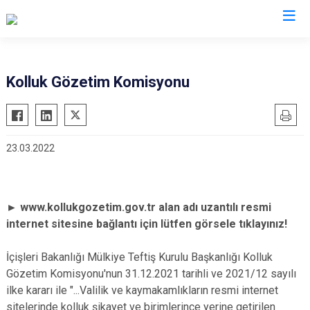
Hatay
Kolluk Gözetim Komisyonu
Altınözü
Reyhanlı
Belen
Samandağ
23.03.2022
Dörtyol
Yayladağı
Erzin
Payas
Hassa
Arsuz
► www.kollukgozetim.gov.tr alan adı uzantılı resmi
İskenderun
Antakya
internet sitesine bağlantı için lütfen görsele tıklayınız!
Kırıkhan
Defne
İçişleri Bakanlığı Mülkiye Teftiş Kurulu Başkanlığı Kolluk
Kumlu
Gözetim Komisyonu'nun 31.12.2021 tarihli ve 2021/12 sayılı
ilke kararı ile "...Valilik ve kaymakamlıkların resmi internet
sitelerinde kolluk şikayet ve birimlerince yerine getirilen