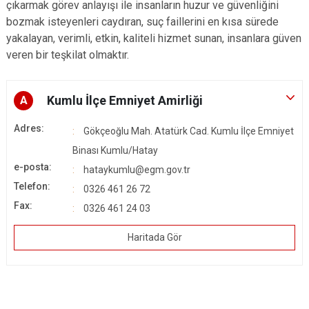
çıkarmak görev anlayışı ile insanların huzur ve güvenliğini
bozmak isteyenleri caydıran, suç faillerini en kısa sürede
yakalayan, verimli, etkin, kaliteli hizmet sunan, insanlara güven
veren bir teşkilat olmaktır.
Kumlu İlçe Emniyet Amirliği
A
Adres:
Gökçeoğlu Mah. Atatürk Cad. Kumlu İlçe Emniyet
Binası Kumlu/Hatay
e-posta:
hataykumlu@egm.gov.tr
Telefon:
0326 461 26 72
Fax:
0326 461 24 03
Haritada Gör