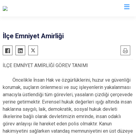
Hatay
İlçe Emniyet Amirliği
Altınözü
Reyhanlı
Belen
Samandağ
İLÇE EMNİYET AMİRLİĞİ GÖREV TANIMI
Dörtyol
Yayladağı
Erzin
Payas
Öncelikle İnsan Hak ve özgürlüklerini, huzur ve güvenliği
Hassa
Arsuz
korumak, suçların önlenmesi ve suç işleyenlerin yakalanması
amacıyla üstlendiği tüm görevleri, yasaların çizdiği çerçevede
İskenderun
Antakya
yerine getirmektir. Evrensel hukuk değerleri ışığı altında insan
Kırıkhan
Defne
haklarına saygılı, laik, demokratik, sosyal hukuk devleti
Kumlu
ilkelerine bağlı olarak devletimizin emrinde, insan odaklı
görev anlayışı ile hareket eden polis olmaktır. Kanun
hakimiyetini sağlarken vatandaş memnuniyetini en üst düzeye