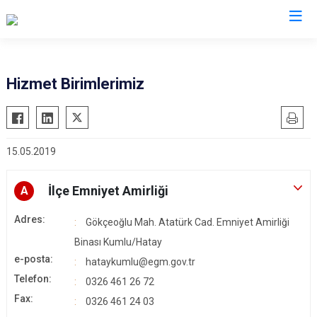
Hatay
Hizmet Birimlerimiz
Altınözü
Reyhanlı
Belen
Samandağ
15.05.2019
Dörtyol
Yayladağı
Erzin
Payas
İlçe Emniyet Amirliği
A
Hassa
Arsuz
Adres:
İskenderun
Antakya
Gökçeoğlu Mah. Atatürk Cad. Emniyet Amirliği
Kırıkhan
Binası Kumlu/Hatay
Defne
e-posta:
hataykumlu@egm.gov.tr
Kumlu
Telefon:
0326 461 26 72
Fax:
0326 461 24 03