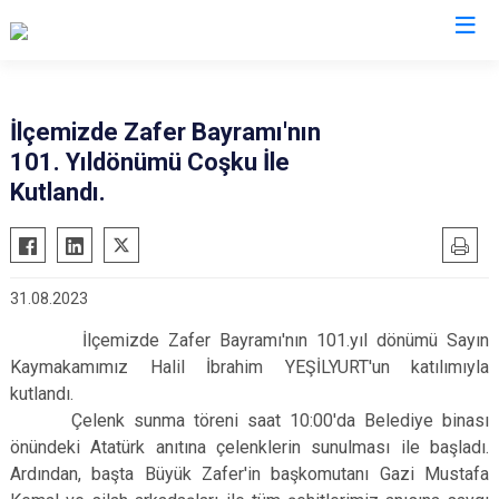
Hatay
İlçemizde Zafer Bayramı'nın
101. Yıldönümü Coşku İle
Altınözü
Reyhanlı
Kutlandı.
Belen
Samandağ
Dörtyol
Yayladağı
Erzin
Payas
31.08.2023
Hassa
Arsuz
İlçemizde Zafer Bayramı'nın 101.yıl dönümü Sayın
İskenderun
Antakya
Kaymakamımız Halil İbrahim YEŞİLYURT'un katılımıyla
Kırıkhan
Defne
kutlandı.
Kumlu
Çelenk sunma töreni saat 10:00'da Belediye binası
önündeki Atatürk anıtına çelenklerin sunulması ile başladı.
Ardından, başta Büyük Zafer'in başkomutanı Gazi Mustafa